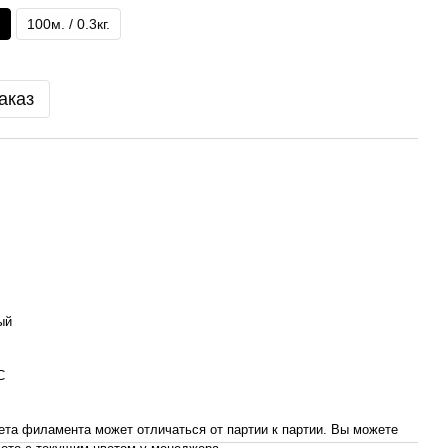
100м. / 0.3кг.
аказ
ый
С
ета филамента может отличаться от партии к партии. Вы можете