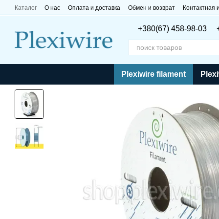
Перейти к основному контенту
Каталог
О нас
Оплата и доставка
Обмен и возврат
Контактная
+380(67) 458-98-03
Plexiwire filament
Plexi