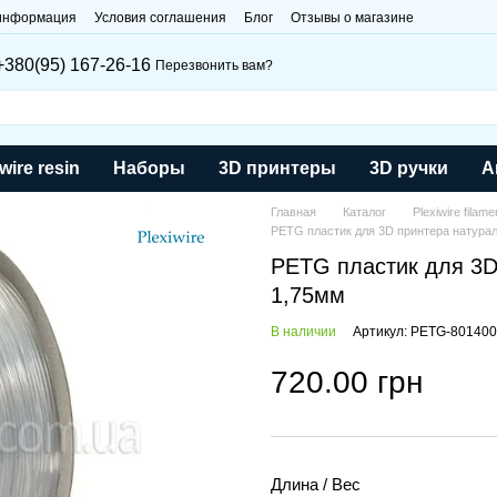
 информация
Условия соглашения
Блог
Отзывы о магазине
+380(95) 167-26-16
Перезвонить вам?
wire resin
Наборы
3D принтеры
3D ручки
А
Главная
Каталог
Plexiwire filame
PETG пластик для 3D принтера натураль
PETG пластик для 3D 
1,75мм
В наличии
Артикул: PETG-801400
720.00 грн
Длина / Вес