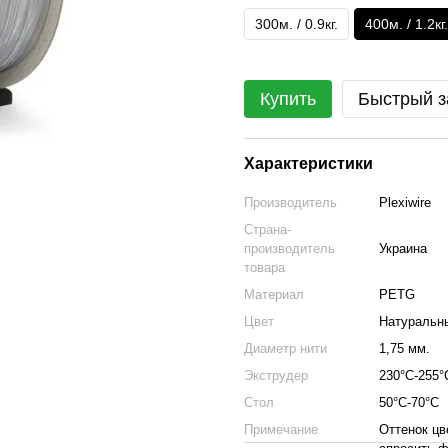
300м. / 0.9кг.
400м. / 1.2кг.
Купить
Быстрый з
Характеристики
Производитель
Plexiwire
Страна-
производитель
Украина
товара
Материал
PETG
Цвет
Натуральн
Диаметр нити
1,75 мм.
Экструдер
230°С-255°
Стол
50°С-70°С
Примечание
Оттенок цв