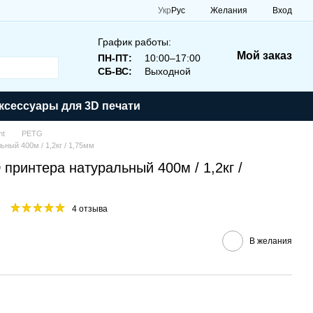
Укр
Рус
Желания
Вход
График работы:
Мой заказ
ПН-ПТ:
10:00–17:00
СБ-ВС:
Выходной
ксессуары для 3D печати
nt
PETG
ный 400м / 1,2кг / 1,75мм
принтера натуральный 400м / 1,2кг /
4 отзыва
В желания