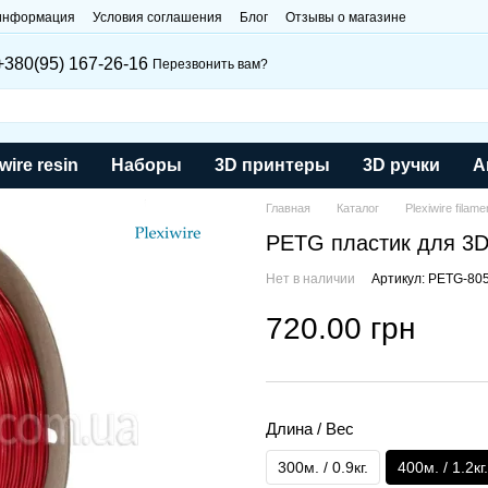
 информация
Условия соглашения
Блог
Отзывы о магазине
+380(95) 167-26-16
Перезвонить вам?
wire resin
Наборы
3D принтеры
3D ручки
А
Главная
Каталог
Plexiwire filame
PETG пластик для 3D 
Нет в наличии
Артикул: PETG-80
720.00 грн
Длина / Вес
300м. / 0.9кг.
400м. / 1.2кг.