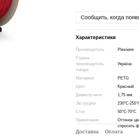
Сообщить, когда появ
Характеристики
Производитель
Plexiwire
Страна-
производитель
Україна
товара
Материал
PETG
Цвет
Красный
Диаметр нити
1,75 мм.
Экструдер
230°С-255°
Стол
50°С-70°С
Примечание
Оттенок цв
спросить ф
Доставка
Оплата