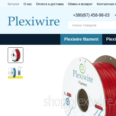
Перейти к основному контенту
Каталог
О нас
Оплата и доставка
Обмен и возврат
Контактная
+380(67) 458-98-03
Plexiwire filament
Plexi