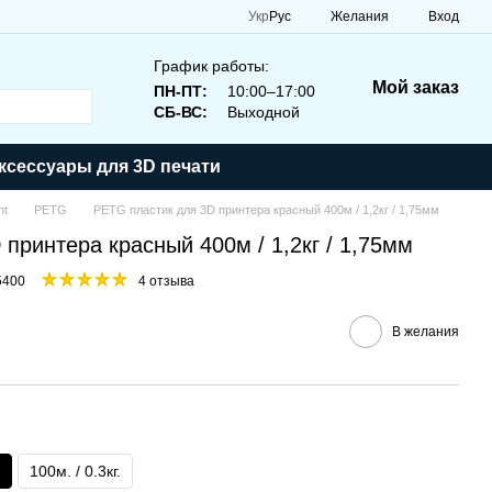
Укр
Рус
Желания
Вход
График работы:
Мой заказ
ПН-ПТ:
10:00–17:00
СБ-ВС:
Выходной
ксессуары для 3D печати
nt
PETG
PETG пластик для 3D принтера красный 400м / 1,2кг / 1,75мм
принтера красный 400м / 1,2кг / 1,75мм
5400
4 отзыва
В желания
100м. / 0.3кг.