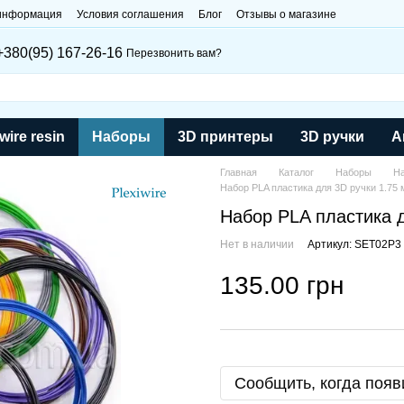
 информация
Условия соглашения
Блог
Отзывы о магазине
+380(95) 167-26-16
Перезвонить вам?
wire resin
Наборы
3D принтеры
3D ручки
А
Главная
Каталог
Наборы
На
Набор PLA пластика для 3D ручки 1.75 
Набор PLA пластика д
Нет в наличии
Артикул: SET02P3
135.00 грн
Сообщить, когда появ