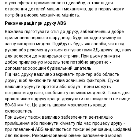
в усіх сферах промисловості і дизайну, а також для
створення деталей машин і механізмів, де в першу чергу
потрібна висока механічна міцність.
Рекомендації при друку ABS
Важливо підготувати стіл до друку, забезпечивши добре
прилипання першого шару, іноді буде складно уникнути
загнутих країв моделі. Підійдуть будь-які засоби, які є під
рукою або рекомендуються ентузіастами 3Д-друку: від лаку
для волосся до малярської стрічки. При цьому знімати
добре приклеєную модель теж потрібно акуратно -
допомагає хороший будівельний шпатель.
Під час друку важливо закривати принтер або область
друку, щоб виключити вплив зовнішніх факторів. Дуже
важливо усунути протяги або обдув - вони можуть
погіршити адгезію, особливо у великих моделей. Також для
кращої якості друку краще друкувати на швидкості не вище
50-60 мм / с. Це дасть шарам можливість краще
склеюватись.
При цьому також важливо забезпечити вентиляцію
приміщення або покинути кімнату під час процесу друку -
при плавленні ABS виділяються токсичні речовини, шкідливі
для людини. Рекомендований рівень заповнення моделі -