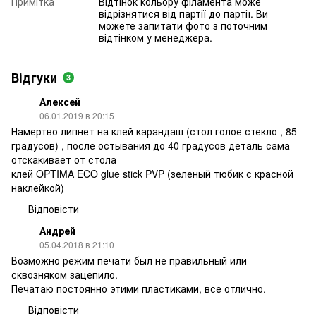
Примітка
Відтінок кольору філамента може
відрізнятися від партії до партії. Ви
можете запитати фото з поточним
відтінком у менеджера.
Відгуки
3
Алексей
06.01.2019 в 20:15
Намертво липнет на клей карандаш (стол голое стекло , 85
градусов) , после остывания до 40 градусов деталь сама
отскакивает от стола
клей OPTIMA ECO glue stick PVP (зеленый тюбик с красной
наклейкой)
Відповісти
Андрей
05.04.2018 в 21:10
Возможно режим печати был не правильный или
сквозняком зацепило.
Печатаю постоянно этими пластиками, все отлично.
Відповісти