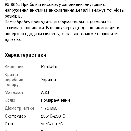
95-96%. При більш високому заповненні внутрішнє
напруження викликає викривлення деталі і знижує точність
розмірів.
Постобробку проводять діхлорметаном, ацетоном та
іншими речовинами. В першу чергу це дозволяє згладити
поверхню і додати глянець, хоча також може поліпшити
адгезію.
Характеристики
Виробник
Plexiwire
Країна-
виробник
Україна
товару
Матеріал
ABS
Колір
Помаранчевий
Діаметр нитки
1,75 мм.
Экструдер
235°С-250°С
Стіл
90°С-110°С