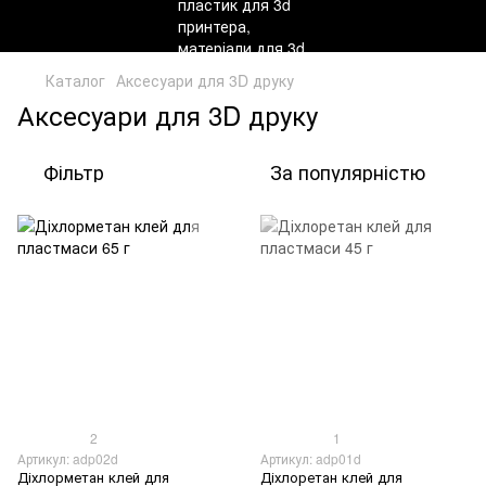
Каталог
Аксесуари для 3D друку
Аксесуари для 3D друку
Фільтр
За популярністю
2
1
Артикул: adp02d
Артикул: adp01d
Діхлорметан клей для
Діхлоретан клей для