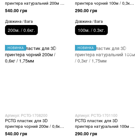
принтера натуральний 200м /
принтера чорний 100м / 0,3кг /
0,6кг / 1,75мм
1,75мм
540.00 грн
290.00 грн
Довжина / Вага
Довжина / Вага
200м. / 0.6кг.
100м. / 0.3кг.
НОВИНКА
НОВИНКА
Артикул: PCTG-1708200
Артикул: PCTG-1701100
PCTG пластик для 3D
PCTG пластик для 3D
принтера чорний 200м / 0,6кг /
принтера натуральний 100м /
1,75мм
0,3кг / 1,75мм
540.00 грн
290.00 грн