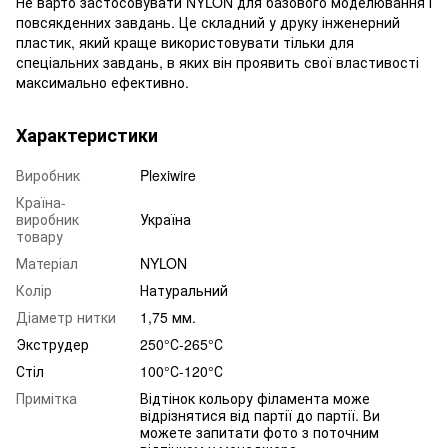
Не варто застосовувати NYLON для базового моделювання і
повсякденних завдань. Це складний у друку інженерний
пластик, який краще використовувати тільки для
спеціальних завдань, в яких він проявить свої властивості
максимально ефективно.
Характеристики
Виробник
Plexiwire
Країна-
виробник
Україна
товару
Матеріал
NYLON
Колір
Натуральний
Діаметр нитки
1,75 мм.
Экструдер
250°С-265°С
Стіл
100°С-120°С
Примітка
Відтінок кольору філамента може
відрізнятися від партії до партії. Ви
можете запитати фото з поточним