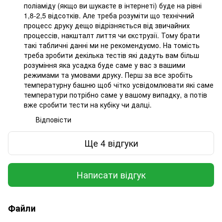
поліаміду (якщо ви шукаєте в інтернеті) буде на рівні
1,8-2,5 відсотків. Але треба розуміти що технічний
процесс друку дещо відрізняється від звичайних
процессів, накшталт лиття чи єкструзії. Тому брати
такі табличні данні ми не рекомендуємо. На томість
треба зробити декілька тестів які дадуть вам більш
розуміння яка усадка буде саме у вас з вашими
режимами та умовами друку. Перш за все зробіть
температурну башню щоб чітко усвідомлювати які саме
температури потрібно саме у вашому випадку, а потів
вже сробити тести на кубіку чи далці.
Відповісти
Ще 4 відгуки
Написати відгук
Файли