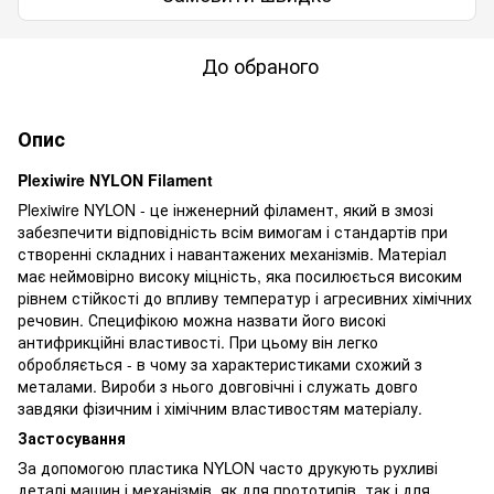
До обраного
Опис
Plexiwire NYLON Filament
Plexiwire NYLON - це інженерний філамент, який в змозі
забезпечити відповідність всім вимогам і стандартів при
створенні складних і навантажених механізмів. Матеріал
має неймовірно високу міцність, яка посилюється високим
рівнем стійкості до впливу температур і агресивних хімічних
речовин. Специфікою можна назвати його високі
антифрикційні властивості. При цьому він легко
обробляється - в чому за характеристиками схожий з
металами. Вироби з нього довговічні і служать довго
завдяки фізичним і хімічним властивостям матеріалу.
Застосування
За допомогою пластика NYLON часто друкують рухливі
деталі машин і механізмів, як для прототипів, так і для