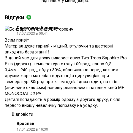
відтінком у менеджера.
Відгуки
9
Олександр Бондарь
17.07.2023 в 00:41
Всим привiт
Матерiал дуже гарний - мiцний, втулочки та шестернi
виходять бездоганнi !
В даний час для друку використовую Two Trees Sapphire Pro
Plus (директ), температура столу 100град, сопло 0,2 ...
0,4мм - 240град, обдув 30%, обовьязково перед кожним
друком жарю матерiал в духовцi з циркуляцiэю при
температурi 80град протягом однiэi двох годин, на стiл
(звичайне скло 4мм) наношу резиновим шпателем клей MF-
MONOCOAT #2 РА
Деталi попадають в розмiр одразу з другого друку, пicля
первого вношу невеличку поправку на усадку.
Відповісти
Ярослав
17.01.2022 в 16:30