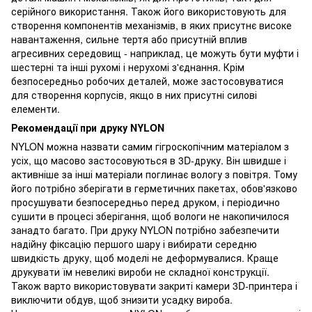
серійного використання. Також його використовують для
створення компонентів механізмів, в яких присутнє високе
навантаження, сильне тертя або присутній вплив
агресивних середовищ - наприклад, це можуть бути муфти і
шестерні та інші рухомі і нерухомі з'єднання. Крім
безпосередньо робочих деталей, може застосовуватися
для створення корпусів, якщо в них присутні силові
елементи.
Рекомендації при друку NYLON
NYLON можна назвати самим гігроскопічним матеріалом з
усіх, що масово застосовуються в 3D-друку. Він швидше і
активніше за інші матеріали поглинає вологу з повітря. Тому
його потрібно зберігати в герметичних пакетах, обов'язково
просушувати безпосередньо перед друком, і періодично
сушити в процесі зберігання, щоб вологи не накопичилося
занадто багато. При друку NYLON потрібно забезпечити
надійну фіксацію першого шару і вибирати середню
швидкість друку, щоб моделі не деформувалися. Краще
друкувати їм невеликі вироби не складної конструкції.
Також варто використовувати закриті камери 3D-принтера і
виключити обдув, щоб знизити усадку вироба.