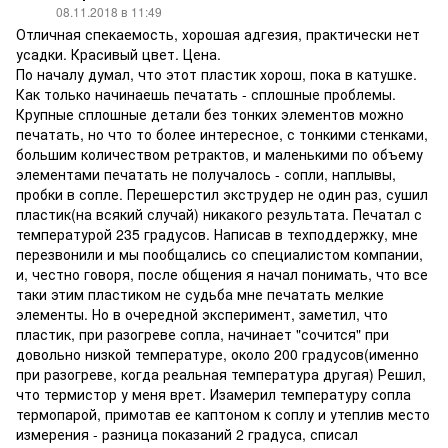
08.11.2018 в 11:49
Отличная спекаемость, хорошая адгезия, практически нет
усадки. Красивый цвет. Цена.
По началу думал, что этот пластик хорош, пока в катушке.
Как только начинаешь печатать - сплошные проблемы.
Крупные сплошные детали без тонких элементов можно
печатать, но что то более интересное, с тонкими стенками,
большим количеством ретрактов, и маленькими по объему
элементами печатать не получалось - сопли, наплывы,
пробки в сопле. Перешерстил экструдер не один раз, сушил
пластик(на всякий случай) никакого результата. Печатал с
температурой 235 градусов. Написав в техподдержку, мне
перезвонили и мы пообщались со специалистом компании,
и, честно говоря, после общения я начал понимать, что все
таки этим пластиком не судьба мне печатать мелкие
элементы. Но в очередной эксперимент, заметил, что
пластик, при разогреве сопла, начинает "сочится" при
довольно низкой температуре, около 200 градусов(именно
при разогреве, когда реальная температура другая) Решил,
что термистор у меня врет. Изамерил температуру сопла
термопарой, примотав ее каптоном к соплу и утеплив место
измерения - разница показаний 2 градуса, списал