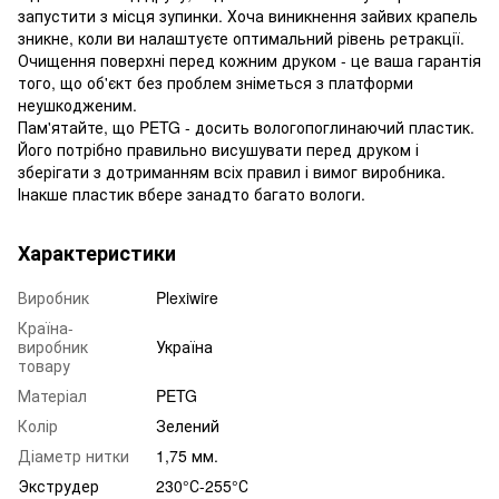
запустити з місця зупинки. Хоча виникнення зайвих крапель
зникне, коли ви налаштуєте оптимальний рівень ретракції.
Очищення поверхні перед кожним друком - це ваша гарантія
того, що об'єкт без проблем зніметься з платформи
неушкодженим.
Пам'ятайте, що PETG - досить вологопоглинаючий пластик.
Його потрібно правильно висушувати перед друком і
зберігати з дотриманням всіх правил і вимог виробника.
Інакше пластик вбере занадто багато вологи.
Характеристики
Виробник
Plexiwire
Країна-
виробник
Україна
товару
Матеріал
PETG
Колір
Зелений
Діаметр нитки
1,75 мм.
Экструдер
230°С-255°С