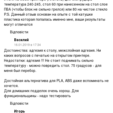
температура 240-245, стол 60 при нанесенном на стол слое
ПВА (чтобы блок не сильно грелся) или 80 на чистое стекло
P.S. Данный отзыв основан на опыте с той катушке
пластика которая попалась именно мне, ваши результаты
могут отличатся
Відповісти
Василий
16.01.2019 в 17:34
Достоинства: адгезия к столу, межслойная адгезия. Ни
каких вопросов с печатью на открытом принтере.
Недостатки: адгезия !!! Не стоит поднимать сильно
температуру - можно повредить стол. 75 градусов - для
меня был перебор.
Достойная альтернатива для PLA, ABS даже вспоминать не
хочется.
Для домашних подделок очень хорош. Для
функциональщины - надо тестировать
Відповісти
Игорь