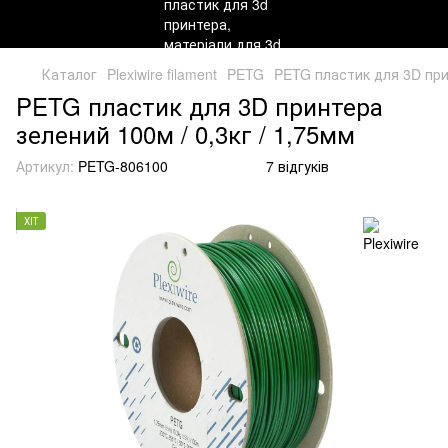
Каталог
Plexiwire filament
PETG
PETG пластик для 3D прин
PETG пластик для 3D принтера
зелений 100м / 0,3кг / 1,75мм
Артикул:
PETG-806100
7 відгуків
ХІТ