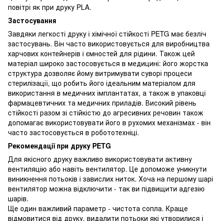
повітрі як при друку PLA.
Застосування
Завдяки легкості друку і хімічної стійкості PETG має безліч
застосувань. Він часто використовується для виробництва
харчових контейнерів і ємностей для рідини. Також цей
матеріал широко застосовується в медицині: його жорстка
структура дозволяє йому витримувати суворі процеси
стерилізації, що робить його ідеальним матеріалом для
використання в медичних імплантатах, а також в упаковці
фармацевтичних та медичних приладів. Високий рівень
стійкості разом зі стійкістю до агресивних речовин також
допомагає використовувати його в рухомих механізмах - він
часто застосовується в робототехніці.
Рекомендації при друку PETG
Для якісного друку важливо використовувати активну
вентиляцію або навіть вентилятор. Це допоможе уникнути
виникнення потьоків і завислих ниток. Хоча на першому шарі
вентилятор можна відключити - так ви підвищити адгезію
шарів.
Ще один важливий параметр - чистота сопла. Краще
відмовитися від друку, видалити потьоки які утворилися і