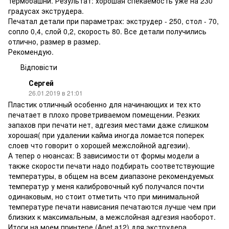
термобашни. Результат: хорошая спекаемость уже на 230
градусах экструдера.
Печатал детали при параметрах: экструдер - 250, стол - 70,
сопло 0,4, слой 0,2, скорость 80. Все детали получились
отлично, размер в размер.
Рекомендую.
Відповісти
Сергей
26.01.2019 в 21:01
Пластик отличный особенно для начинающих и тех кто
печатает в плохо проветриваемом помещении. Резких
запахов при печати нет, адгезия местами даже слишком
хорошая( при удалении кайма иногда ломается поперек
слоев что говорит о хорошей межслойной адгезии).
А тепер о нюансах: В зависимости от формы модели а
также скорости печати надо подбирать соответствующие
температуры, в общем на всем диапазоне рекомендуемых
температур у меня калибровочный куб получался почти
одинаковым, но стоит отметить что при минимальной
температуре печати нависания печатаются лучше чем при
близких к максимальным, а межслойная адгезия наоборот.
Итоги на моем принтере (Anet a12) для экструдера