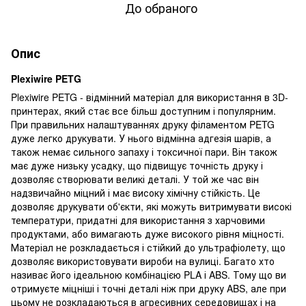
До обраного
Опис
Plexiwire PETG
Plexiwire PETG - відмінний матеріал для використання в 3D-
принтерах, який стає все більш доступним і популярним.
При правильних налаштуваннях друку філаментом PETG
дуже легко друкувати. У нього відмінна адгезія шарів, а
також немає сильного запаху і токсичної пари. Він також
має дуже низьку усадку, що підвищує точність друку і
дозволяє створювати великі деталі. У той же час він
надзвичайно міцний і має високу хімічну стійкість. Це
дозволяє друкувати об'єкти, які можуть витримувати високі
температури, придатні для використання з харчовими
продуктами, або вимагають дуже високого рівня міцності.
Матеріал не розкладається і стійкий до ультрафіолету, що
дозволяє використовувати вироби на вулиці. Багато хто
називає його ідеальною комбінацією PLA і ABS. Тому що ви
отримуєте міцніші і точні деталі ніж при друку ABS, але при
цьому не розкладаються в агресивних середовищах і на