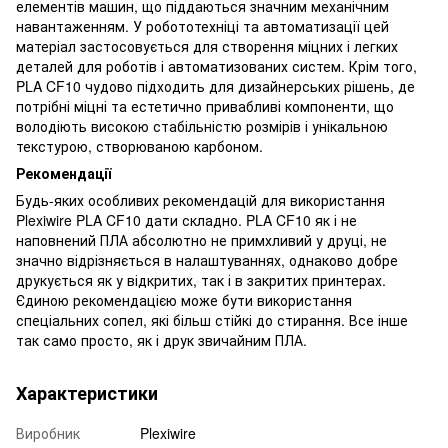
елементів машин, що піддаються значним механічним
навантаженням. У робототехніці та автоматизації цей
матеріал застосовується для створення міцних і легких
деталей для роботів і автоматизованих систем. Крім того,
PLA CF10 чудово підходить для дизайнерських рішень, де
потрібні міцні та естетично привабливі компоненти, що
володіють високою стабільністю розмірів і унікальною
текстурою, створюваною карбоном.
Рекомендації
Будь-яких особливих рекомендацій для використання
Plexiwire PLA CF10 дати складно. PLA CF10 як і не
наповнений ПЛА абсолютно не примхливий у друці, не
значно відрізняється в налаштуваннях, однаково добре
друкується як у відкритих, так і в закритих принтерах.
Єдиною рекомендацією може бути використання
спеціальних сопел, які більш стійкі до стирання. Все інше
так само просто, як і друк звичайним ПЛА.
Характеристики
Виробник
Plexiwire