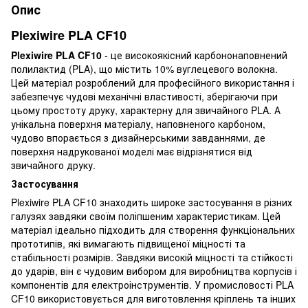
Опис
Plexiwire PLA CF10
Plexiwire PLA CF10
- це високоякісний карбононаповнений
полилактид (PLA), що містить 10% вуглецевого волокна.
Цей матеріал розроблений для професійного використання і
забезпечує чудові механічні властивості, зберігаючи при
цьому простоту друку, характерну для звичайного PLA. А
унікальна поверхня матеріалу, наповненого карбоном,
чудово впорається з дизайнерськими завданнями, де
поверхня надрукованої моделі має відрізнятися від
звичайного друку.
Застосування
Plexiwire PLA CF10 знаходить широке застосування в різних
галузях завдяки своїм поліпшеним характеристикам. Цей
матеріал ідеально підходить для створення функціональних
прототипів, які вимагають підвищеної міцності та
стабільності розмірів. Завдяки високій міцності та стійкості
до ударів, він є чудовим вибором для виробництва корпусів і
компонентів для електроінструментів. У промисловості PLA
CF10 використовується для виготовлення кріплень та інших