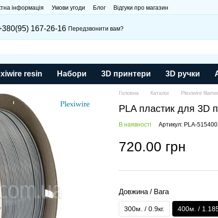
ктна інформація
Умови угоди
Блог
Відгуки про магазин
+380(95) 167-26-16
Передзвонити вам?
xiwire resin
Набори
3D принтери
3D ручки
Головна
Каталог
Plexiwire filame
PLA пластик для 3D п
В наявності
Артикул: PLA-515400
720.00 грн
Довжина / Вага
300м. / 0.9кг.
400м. / 1.18