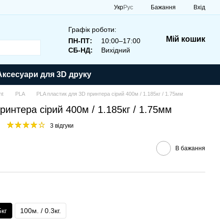
Укр
Рус
Бажання
Вхід
Графік роботи:
Мій кошик
ПН-ПТ:
10:00–17:00
СБ-НД:
Вихідний
Аксесуари для 3D друку
nt
PLA
PLA пластик для 3D принтера сірий 400м / 1.185кг / 1.75мм
ринтера сірий 400м / 1.185кг / 1.75мм
3 відгуки
В бажання
5кг
100м. / 0.3кг.