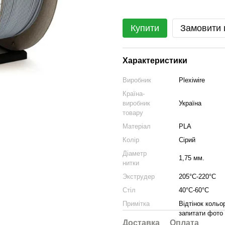
Купити
Замовити
Характеристики
Виробник
Plexiwire
Країна-
виробник
Україна
товару
Матеріал
PLA
Колір
Сірий
Діаметр
1,75 мм.
нитки
Экструдер
205°С-220°С
Стіл
40°С-60°С
Примітка
Відтінок кольо
запитати фото 
Доставка
Оплата