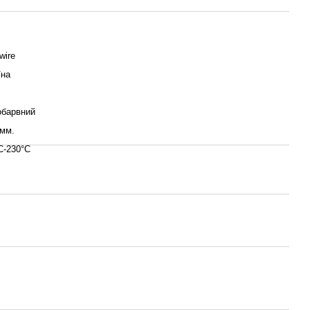
wire
їна
обарвний
 мм.
С-230°С