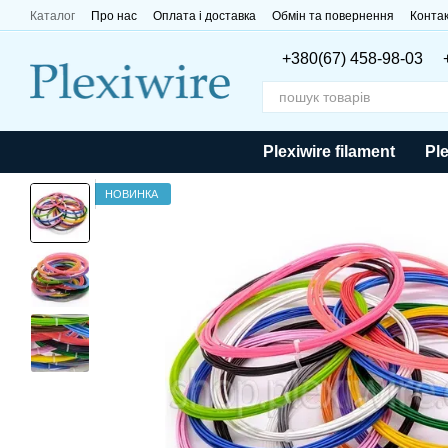
Перейти до основного контенту
Каталог
Про нас
Оплата і доставка
Обмін та повернення
Конта
+380(67) 458-98-03
Plexiwire filament
Ple
НОВИНКА