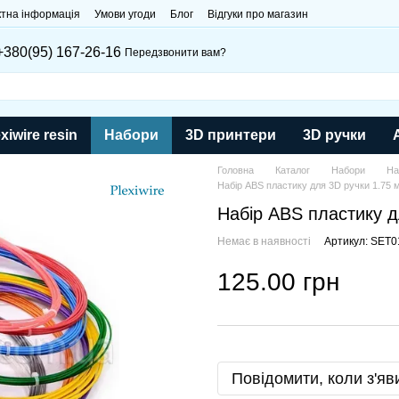
ктна інформація
Умови угоди
Блог
Відгуки про магазин
+380(95) 167-26-16
Передзвонити вам?
xiwire resin
Набори
3D принтери
3D ручки
Головна
Каталог
Набори
На
Набір ABS пластику для 3D ручки 1.75 м
Набір ABS пластику д
Немає в наявності
Артикул: SET
125.00 грн
Повідомити, коли з'яв