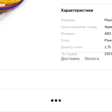
Характеристики
Виробник
Plexi
Країна-виробник товару
Укра
Матеріал
ABS
Колір
Різн
Діаметр нитки
1,75
Экструдер
210°
Доставка
Оплата