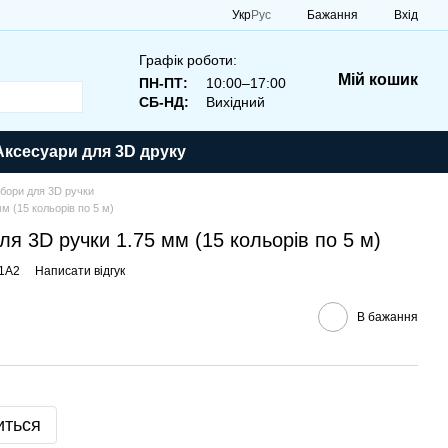
Укр
Рус
Бажання
Вхід
Графік роботи:
Мій кошик
ПН-ПТ:
10:00–17:00
СБ-НД:
Вихідний
Аксесуари для 3D друку
бори для 3D ручки
м (15 кольорів по 5 м)
ля 3D ручки 1.75 мм (15 кольорів по 5 м)
01A2
Написати відгук
В бажання
иться