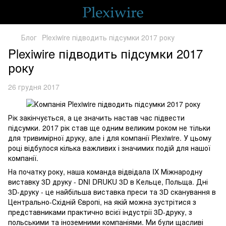
Блог
Plexiwire підводить підсумки 2017 року
Plexiwire підводить підсумки 2017
року
26 грудня 2017
Рік закінчується, а це значить настав час підвести
підсумки. 2017 рік став ще одним великим роком не тільки
для тривимірної друку, але і для компанії Plexiwire. У цьому
році відбулося кілька важливих і значимих подій для нашої
компанії.
На початку року, наша команда відвідала IX Міжнародну
виставку 3D друку - DNI DRUKU 3D в Кельце, Польща. Дні
3D-друку - це найбільша виставка преси та 3D сканування в
Центрально-Східній Європі, на якій можна зустрітися з
представниками практично всієї індустрії 3D-друку, з
польськими та іноземними компаніями. Ми були щасливі