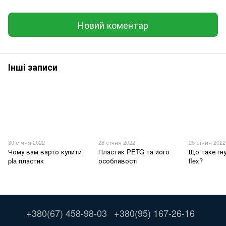
Новий коментар
Інші записи
30 січня 2022
28 січня 2022
26 січня 2022
Чому вам варто купити
Пластик PETG та його
Що таке гн
pla пластик
особливості
flex?
+380(67) 458-98-03
+380(95) 167-26-16