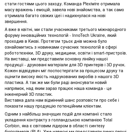
стати гостями цього заходу. Команда Plexiwire отримала
масу вражень і емоцій, завела нові знайомства, а так само
отримала багато свіжих ідеї і надихнулася на нові
звершення.
А вже в квітні, ми стали учасниками третього міжнародного
форуму інноваційних технологій - InnoTech Ukraine, який
проходив в Києві. Протягом трьох днів можна було
ознайомитись з новинками сучасних технологій в сфері
робототехніки, 3D друку, медицини, освіти і smart-пристроїв.
На виставці, ми представили основну лінійку нашої
продукції - друковані матеріали для 3D принтерів і 3D ручок.
Кожен відвідувач міг поспостерігати за процесом друку та
оцінити високу якість надрукованих виробів з нашого 3D
пластика. А так же ми були раді анонсувати новий
напрямок, над яким зараз працює наша команда - це
інженерний 3D пластик.
Виставка дала нам відмінний шанс розповісти про себе і
показати нашу продукцію потенційним клієнтам.
Одним з найбільш значущих подій для компанії стало
укладення контракту з голландською компанією Total
Corbion, яка є світовим лідером в області синтезу
біополімерів (PLA). Уже навесні ми представили ринку перші