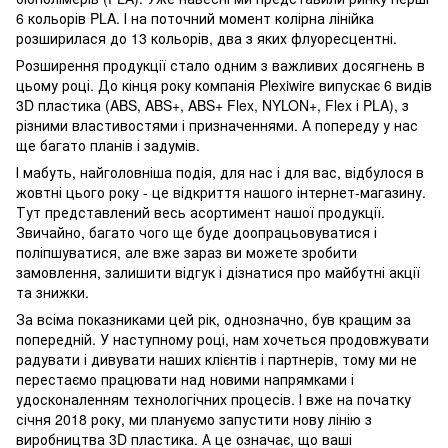
6 кольорів PLA. І на поточний момент колірна лінійка
розширилася до 13 кольорів, два з яких флуоресцентні.
Розширення продукції стало одним з важливих досягнень в
цьому році. До кінця року компанія Plexiwire випускає 6 видів
3D пластика (ABS, ABS+, ABS+ Flex, NYLON+, Flex і PLA), з
різними властивостями і призначеннями. А попереду у нас
ще багато планів і задумів.
І мабуть, найголовніша подія, для нас і для вас, відбулося в
жовтні цього року - це відкриття нашого інтернет-магазину.
Тут представлений весь асортимент нашої продукції.
Звичайно, багато чого ще буде доопрацьовуватися і
поліпшуватися, але вже зараз ви можете зробити
замовлення, залишити відгук і дізнатися про майбутні акції
та знижки.
За всіма показниками цей рік, однозначно, був кращим за
попередній. У наступному році, нам хочеться продовжувати
радувати і дивувати наших клієнтів і партнерів, тому ми не
перестаємо працювати над новими напрямками і
удосконаленням технологічних процесів. І вже на початку
січня 2018 року, ми плануємо запустити нову лінію з
виробництва 3D пластика. А це означає, що ваші