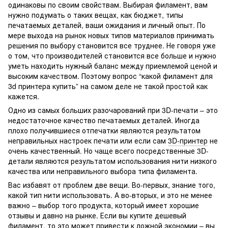
одинаковы по своим свойствам. Выбирая филамент, вам
нужно подумать о таких вещах, как бюджет, типы
печатаемых деталей, ваши ожидания и личный опыт. По
мере выхода на рынок новых типов материалов принимать
решения по выбору становится все труднее. Не говоря уже
о том, что производителей становится все больше и нужно
уметь находить нужный баланс между приемлемой ценой и
высоким качеством. Поэтому вопрос “какой филамент для
3d принтера купить” на самом деле не такой простой как
кажется.
Одно из самых больших разочарований при 3D-печати – это
недостаточное качество печатаемых деталей. Иногда
плохо получившиеся отпечатки являются результатом
неправильных настроек печати или если сам
3D-принтер
не
очень качественный. Но чаще всего посредственные 3D-
детали являются результатом использования нити низкого
качества или неправильного выбора типа филамента.
Вас избавят от проблем две вещи. Во-первых, знание того,
какой тип нити использовать. А во-вторых, и это не менее
важно – выбор того продукта, который имеет хорошие
отзывы и давно на рынке. Если вы купите дешевый
филамент, то это может привести к ложной экономии – вы